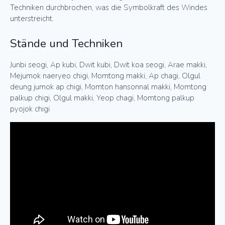
Techniken durchbrochen, was die Symbolkraft des Windes
unterstreicht.
Stände und Techniken
Junbi seogi, Ap kubi, Dwit kubi, Dwit koa seogi, Arae makki,
Mejumok naeryeo chigi, Momtong makki, Ap chagi, Olgul
deung jumok ap chigi, Momton hansonnal makki, Momtong
palkup chigi, Olgul makki, Yeop chagi, Momtong palkup
pyojok chigi