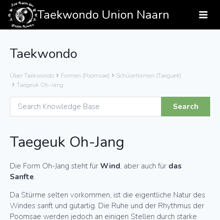
Zum
Taekwondo Union Naarn
Inhalt
springen
Taekwondo
Über Taekwondo
Formen (Poomsae)
Schülerformen (Taeguek)
Taegeuk Oh-Jang
Taegeuk Oh-Jang
Die Form Oh-Jang steht für
Wind
, aber auch für
das
Sanfte
.
Da Stürme selten vorkommen, ist die eigentliche Natur des
Windes sanft und gutartig. Die Ruhe und der Rhythmus der
Poomsae werden jedoch an einigen Stellen durch starke