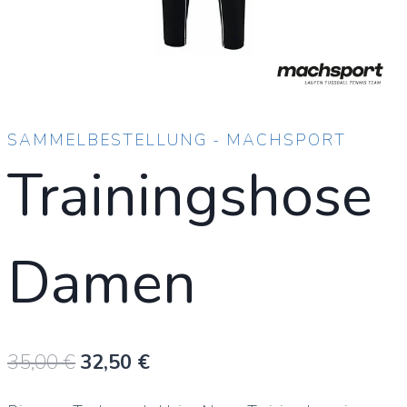
SAMMELBESTELLUNG - MACHSPORT
Trainingshose
Damen
Ursprünglicher
Aktueller
35,00
€
32,50
€
Preis
Preis