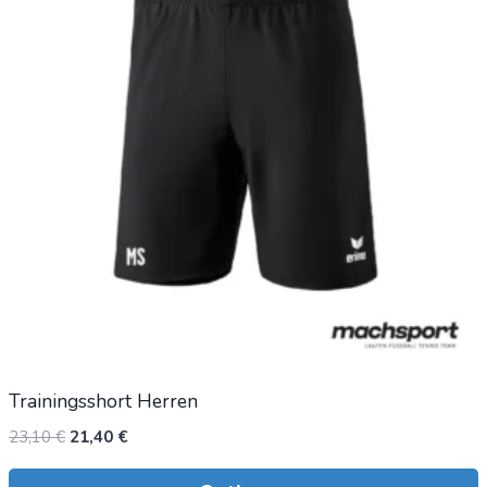
Trainingsshort Herren
Ursprünglicher
Aktueller
23,10
€
21,40
€
Preis
Preis