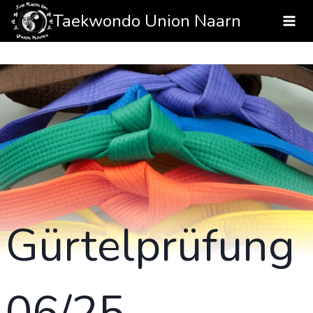
Zum
Taekwondo Union Naarn
Inhalt
springen
Gürtelprüfung