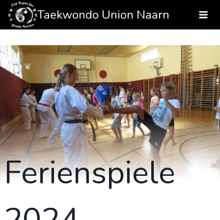
Zum
Taekwondo Union Naarn
Inhalt
springen
Ferienspiele